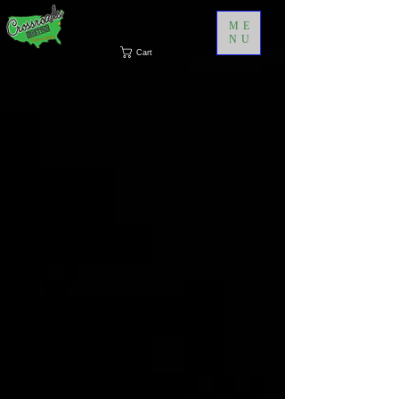
ME
NU
Cart